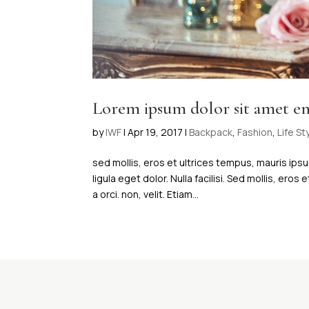
Lorem ipsum dolor sit amet e
by
IWF
|
Apr 19, 2017
|
Backpack
,
Fashion
,
Life St
sed mollis, eros et ultrices tempus, mauris ips
ligula eget dolor. Nulla facilisi. Sed mollis, ero
a orci. non, velit. Etiam...